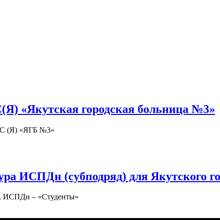
(Я) «Якутская городская больница №3»
РС (Я) «ЯГБ №3»
ра ИСПДн (субподряд) для Якутского го
», ИСПДн – «Студенты»